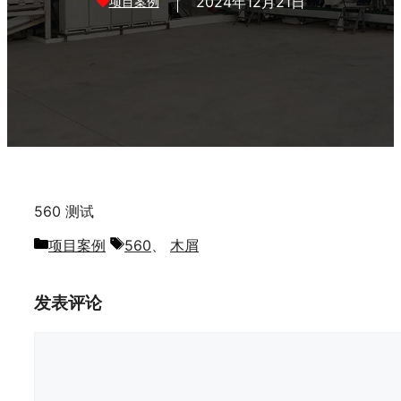
2024年12月21日
项目案例
560 测试
分
标
项目案例
560
、
木屑
类
签
发表评论
评
论