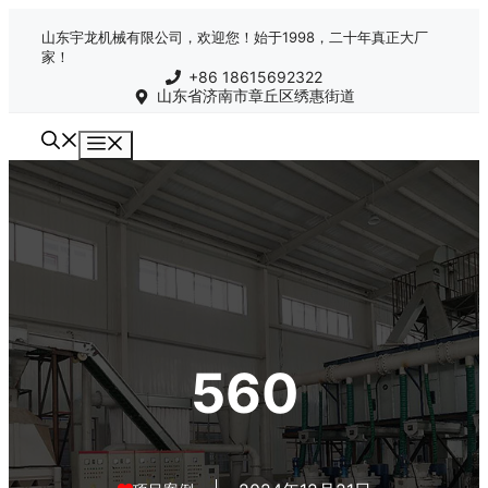
跳
山东宇龙机械有限公司，欢迎您！始于1998，二十年真正大厂
至
家！
内
+86 18615692322
容
山东省济南市章丘区绣惠街道
菜
单
560