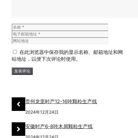
名
电
称
子
网
邮
站
箱
地
在此浏览器中保存我的显示名称、邮箱地址和网
地
址
站地址，以便下次评论时使用。
址
贵州龙里时产12-16吨颗粒生产线
2024年12月24日
安徽时产6-8吨木屑颗粒生产线
2024年12月24日