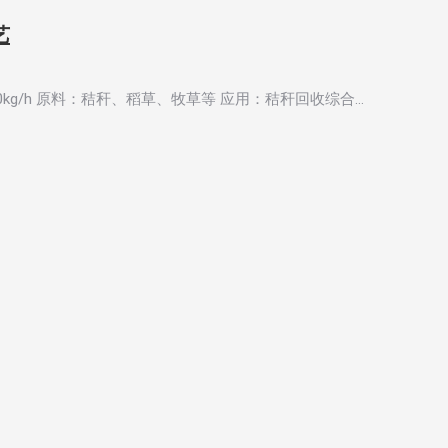
艺
000kg/h 原料：秸秆、稻草、牧草等 应用：秸秆回收综合…