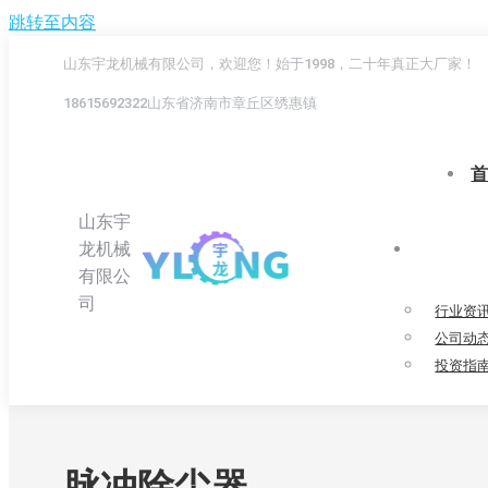
跳转至内容
山东宇龙机械有限公司，欢迎您！始于1998，二十年真正大厂家！
18615692322
山东省济南市章丘区绣惠镇
山东宇
龙机械
有限公
司
行业资
公司动
投资指
脉冲除尘器