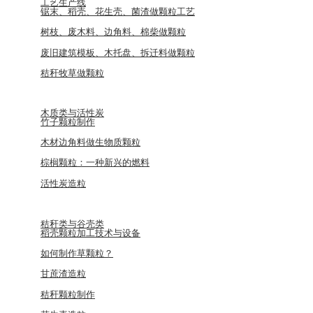
工艺生产线
锯末、稻壳、花生壳、菌渣做颗粒工艺
树枝、废木料、边角料、棉柴做颗粒
废旧建筑模板、木托盘、拆迁料做颗粒
秸秆牧草做颗粒
木质类与活性炭
竹子颗粒制作
木材边角料做生物质颗粒
棕榈颗粒：一种新兴的燃料
活性炭造粒
秸秆类与谷壳类
稻壳颗粒加工技术与设备
如何制作草颗粒？
甘蔗渣造粒
秸秆颗粒制作