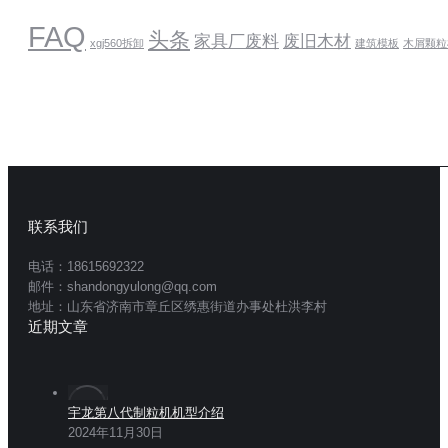
FAQ
头条
家具厂废料
废旧木材
xgj560拆卸
建筑模板
木屑颗粒
联系我们
电话：18615692322
邮件：shandongyulong@qq.com
地址：山东省济南市章丘区绣惠街道办事处杜洪李村
近期文章
宇龙第八代制粒机机型介绍
2024年11月30日