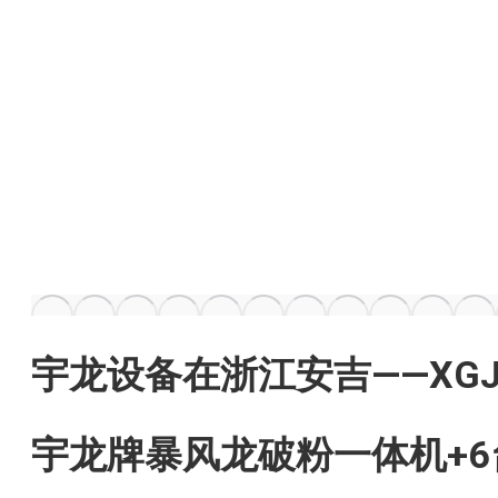
宇龙设备在浙江安吉——XG
宇龙牌暴风龙破粉一体机+6台