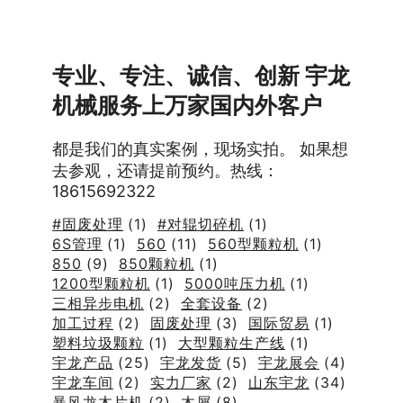
专业、专注、诚信、创新 宇龙
机械服务上万家国内外客户
都是我们的真实案例，现场实拍。 如果想
去参观，还请提前预约。热线：
18615692322
#固废处理
(1)
#对辊切碎机
(1)
6S管理
(1)
560
(11)
560型颗粒机
(1)
850
(9)
850颗粒机
(1)
1200型颗粒机
(1)
5000吨压力机
(1)
三相异步电机
(2)
全套设备
(2)
加工过程
(2)
固废处理
(3)
国际贸易
(1)
塑料垃圾颗粒
(1)
大型颗粒生产线
(1)
宇龙产品
(25)
宇龙发货
(5)
宇龙展会
(4)
宇龙车间
(2)
实力厂家
(2)
山东宇龙
(34)
暴风龙木片机
(2)
木屑
(8)