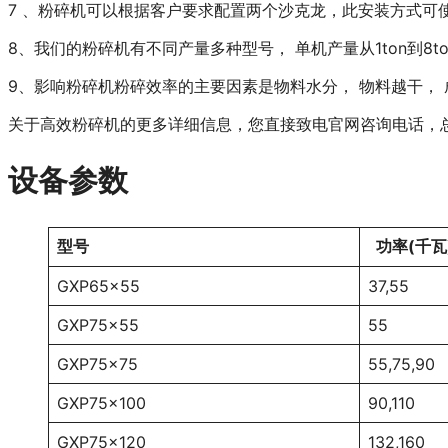
7 、粉碎机可以根据客户要求配置两个沙克龙，此安装方式可
8、我们的粉碎机有不同产量多种型号， 单机产量从1ton到8t
9、影响粉碎机粉碎效率的主要因素是物料水分， 物料越干，
关于高效粉碎机的更多详细信息，您直接致电官网咨询电话，
设备参数
型号
功率(千瓦
GXP65×55
37,55
GXP75×55
55
GXP75×75
55,75,90
GXP75×100
90,110
GXP75×120
132,160