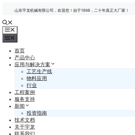
跳
山东宇龙机械有限公司，欢迎您！始于1998，二十年真正大厂家！
至
内
容
菜
单
菜
单
首页
产品中心
应用与解决方案
工艺生产线
物料应用
行业
工程案例
服务支持
新闻
投资指南
技术文档
关于宇龙
联系我们