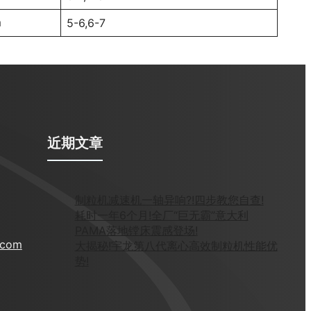
m
5-6,6-7
近期文章
制粒机减速机一轴异响?!四步教您自查!
耗时一年6个月!全厂“巨无霸”意大利
PAMA落地镗床震感登场!
.com
大揭秘!宇龙第八代离心高效制粒机性能优
势!