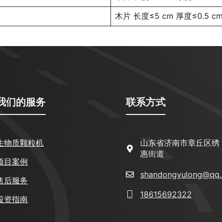
木片 长度≤5 cm 厚度≤0.5 c
我们的服务
联系方式
生物质颗粒机
山东省济南市章丘区绣
惠街道
项目案例
shandongyulong@qq
售后服务
18615692322
投资指南