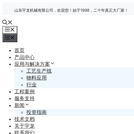
跳
山东宇龙机械有限公司，欢迎您！始于1998，二十年真正大厂家！
至
内
容
菜
单
菜
单
首页
产品中心
应用与解决方案
工艺生产线
物料应用
行业
工程案例
服务支持
新闻
投资指南
技术文档
关于宇龙
联系我们