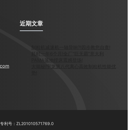
近期文章
制粒机减速机一轴异响?!四步教您自查!
耗时一年6个月!全厂“巨无霸”意大利
PAMA落地镗床震感登场!
.com
大揭秘!宇龙第八代离心高效制粒机性能优
势!
号：ZL201010571769.0