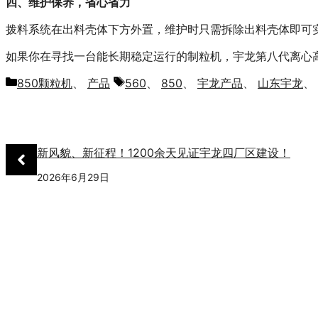
四、维护保养，省心省力
拨料系统在出料壳体下方外置，维护时只需拆除出料壳体即可
如果你在寻找一台能长期稳定运行的制粒机，宇龙第八代离心
分
标
850颗粒机
、
产品
560
、
850
、
宇龙产品
、
山东宇龙
、
类
签
新风貌、新征程！1200余天见证宇龙四厂区建设！
2026年6月29日