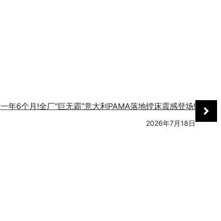
一年6个月!全厂“巨无霸”意大利PAMA落地镗床震感登场!
2026年7月18日