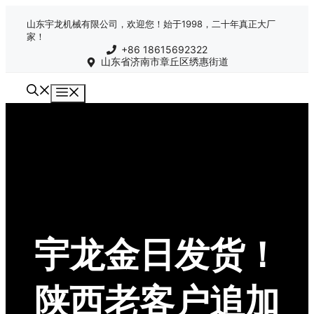
跳
山东宇龙机械有限公司，欢迎您！始于1998，二十年真正大厂
至
家！
内
+86 18615692322
容
山东省济南市章丘区绣惠街道
菜
单
宇龙金日发货！
陕西老客户追加