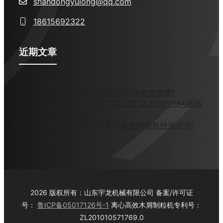
shandongyulong@qq.com
18615692322
近期文章
制粒机减速机一轴异响?!四步教您自查!
耗时一年6个月!全厂“巨无霸”意大利PAMA落地
镗床震感登场!
大揭秘!宇龙第八代离心高效制粒机性能优势!
2026 版权所有：山东宇龙机械有限公司 备案/许可证
号：
鲁ICP备05017126号-1
离心高效木屑制粒机专利号：
ZL201010571769.0