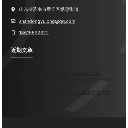
山东省济南市章丘区绣惠街道
shandongyulong@qq.com
18615692322
近期文章
制粒机减速机一轴异响?!四步教您自查!
耗时一年6个月!全厂“巨无霸”意大利PAMA落地
镗床震感登场!
大揭秘!宇龙第八代离心高效制粒机性能优势!