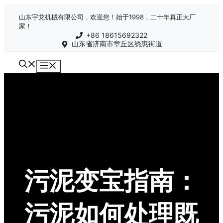
跳
山东宇龙机械有限公司，欢迎您！始于1998，二十年真正大厂
至
家！
内
+86 18615692322
容
山东省济南市章丘区绣惠街道
菜
单
污泥变宝指南：
污泥如何处理既