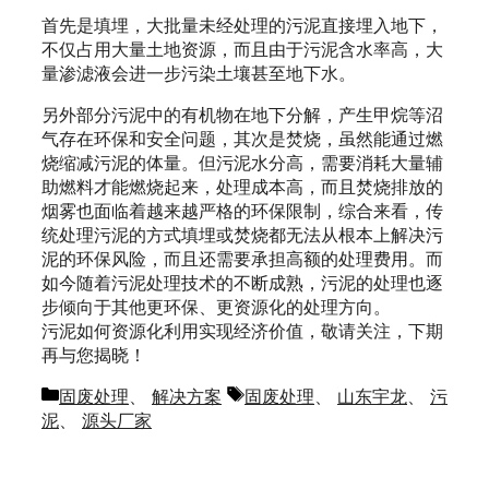
首先是填埋，大批量未经处理的污泥直接埋入地下，
不仅占用大量土地资源，而且由于污泥含水率高，大
量渗滤液会进一步污染土壤甚至地下水。
另外部分污泥中的有机物在地下分解，产生甲烷等沼
气存在环保和安全问题，其次是焚烧，虽然能通过燃
烧缩减污泥的体量。但污泥水分高，需要消耗大量辅
助燃料才能燃烧起来，处理成本高，而且焚烧排放的
烟雾也面临着越来越严格的环保限制，综合来看，传
统处理污泥的方式填埋或焚烧都无法从根本上解决污
泥的环保风险，而且还需要承担高额的处理费用。而
如今随着污泥处理技术的不断成熟，污泥的处理也逐
步倾向于其他更环保、更资源化的处理方向。
污泥如何资源化利用实现经济价值，敬请关注，下期
再与您揭晓！
分
标
固废处理
、
解决方案
固废处理
、
山东宇龙
、
污
类
签
泥
、
源头厂家